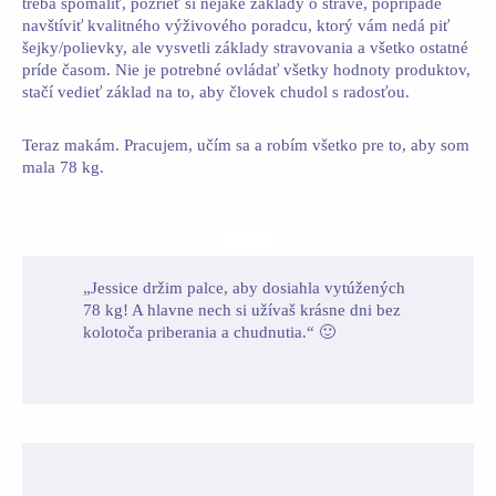
treba spomaliť, pozrieť si nejaké základy o strave, poprípade
navštíviť kvalitného výživového poradcu, ktorý vám nedá piť
šejky/polievky, ale vysvetli základy stravovania a všetko ostatné
príde časom. Nie je potrebné ovládať všetky hodnoty produktov,
stačí vedieť základ na to, aby človek chudol s radosťou.
Teraz makám. Pracujem, učím sa a robím všetko pre to, aby som
mala 78 kg.
„Jessice držim palce, aby dosiahla vytúžených
78 kg! A hlavne nech si užívaš krásne dni bez
kolotoča priberania a chudnutia.“ 🙂