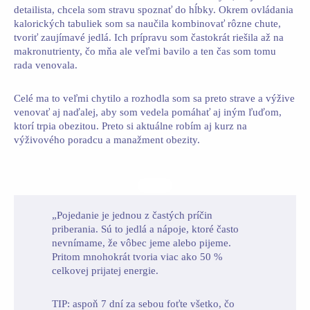
detailista, chcela som stravu spoznať do hĺbky. Okrem ovládania
kalorických tabuliek som sa naučila kombinovať rôzne chute,
tvoriť zaujímavé jedlá. Ich prípravu som častokrát riešila až na
makronutrienty, čo mňa ale veľmi bavilo a ten čas som tomu
rada venovala.
Celé ma to veľmi chytilo a rozhodla som sa preto strave a výžive
venovať aj naďalej, aby som vedela pomáhať aj iným ľuďom,
ktorí trpia obezitou. Preto si aktuálne robím aj kurz na
výživového poradcu a manažment obezity.
„Pojedanie je jednou z častých príčin
priberania. Sú to jedlá a nápoje, ktoré často
nevnímame, že vôbec jeme alebo pijeme.
Pritom mnohokrát tvoria viac ako 50 %
celkovej prijatej energie.
TIP: aspoň 7 dní za sebou foťte všetko, čo