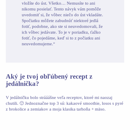
vložíte do úst. Všetko… Nemusíte to ani
nikomu posielať. Tento návyk vám pomôže
uvedomiť si, že vôbec niečo do úst vkladáte.
Spočiatku môžete zabudnúť niektoré jedlá
fotiť, podobne, ako ste si neuvedomovali, že
ich vôbec jedávate. To je v poriadku, ťažko
fotiť, čo pojedáme, keď si to z počiatku ani
neuvedomujeme.“
Aký je tvoj obľúbený recept z
jedálnička?
V jedálničku bolo strááášne veľa receptov, ktoré mi naozaj
chutili. 🙂 Jednoznačne top 3 sú:
kakaové smoothie, losos s pyré
z brokolice a zemiakov a moja klasika tarhoňa + mäso.