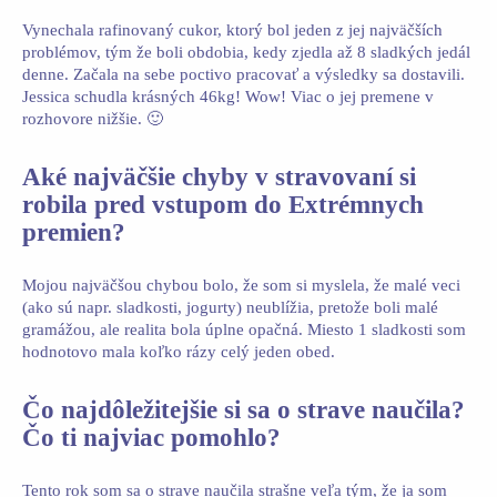
Vynechala rafinovaný cukor, ktorý bol jeden z jej najväčších
problémov, tým že boli obdobia, kedy zjedla až 8 sladkých jedál
denne. Začala na sebe poctivo pracovať a výsledky sa dostavili.
Jessica schudla krásných 46kg! Wow! Viac o jej premene v
rozhovore nižšie. 🙂
Aké najväčšie chyby v stravovaní si
robila pred vstupom do Extrémnych
premien?
Mojou najväčšou chybou bolo, že som si myslela, že malé veci
(ako sú napr. sladkosti, jogurty) neublížia, pretože boli malé
gramážou, ale realita bola úplne opačná. Miesto 1 sladkosti som
hodnotovo mala koľko rázy celý jeden obed.
Čo najdôležitejšie si sa o strave naučila?
Čo ti najviac pomohlo?
Tento rok som sa o strave naučila strašne veľa tým, že ja som