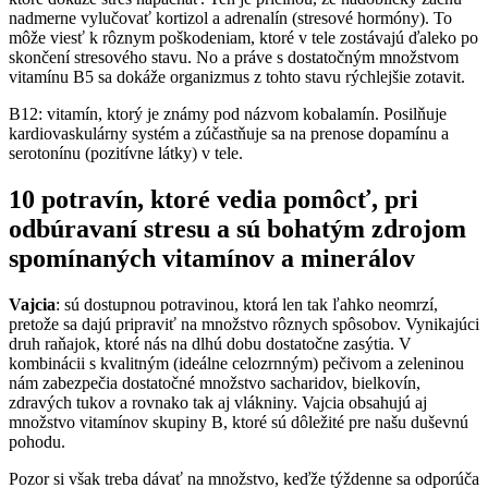
nadmerne vylučovať kortizol a adrenalín (stresové hormóny). To
môže viesť k rôznym poškodeniam, ktoré v tele zostávajú ďaleko po
skončení stresového stavu. No a práve s dostatočným množstvom
vitamínu B5 sa dokáže organizmus z tohto stavu rýchlejšie zotavit.
B12: vitamín, ktorý je známy pod názvom kobalamín. Posilňuje
kardiovaskulárny systém a zúčastňuje sa na prenose dopamínu a
serotonínu (pozitívne látky) v tele.
10 potravín, ktoré vedia pomôcť, pri
odbúravaní stresu a sú bohatým zdrojom
spomínaných vitamínov a minerálov
Vajcia
: sú dostupnou potravinou, ktorá len tak ľahko neomrzí,
pretože sa dajú pripraviť na množstvo rôznych spôsobov. Vynikajúci
druh raňajok, ktoré nás na dlhú dobu dostatočne zasýtia. V
kombinácii s kvalitným (ideálne celozrnným) pečivom a zeleninou
nám zabezpečia dostatočné množstvo sacharidov, bielkovín,
zdravých tukov a rovnako tak aj vlákniny.
Vajcia obsahujú aj
množstvo vitamínov skupiny B, ktoré sú dôležité pre našu duševnú
pohodu.
Pozor si však treba dávať na množstvo, keďže týždenne sa odporúča