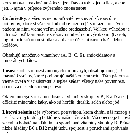
konzumovať maximálne 4 ks vajec. Dávka robí z jedla liek, alebo
jed. Najmä v prípade zvýšeného cholesterolu.
Čučoriedky
: a všeobecne bobuľovité ovocie, sú síce sezóne
potraviny, ktoré si však veľmi dobre rozumejú s mrazením. Tým
pádom sa nimi vieme veľmi slušne predzásobiť. Veľkou výhodou je
ich možnosť kombinácie s rôznymi mliečnymi výrobkami (tvaroh,
jogurt, acidko) no nestratia sa ani ako súčasť rôznych kaší alebo
koláčov.
Obsahujú množstvo vitamínov (A, B, C, E), antioxidantov a
minerálnych látok.
Losos:
spolu s množstvom iných druhov rýb, obsahuje omega 3
mastné kyseliny, ktoré podporujú našú koncentráciu. Tým pádom sa
vieme oveľa viac sústrediť a lepšie zládať všetky naše povinnosti,
čo má za následok menej stresu.
Okrem omega 3 obsahuje losos aj vitamíny skupiny B, E a D ale aj
dôležité minerálne látky, ako sú horčík, draslík, selén alebo jód.
Listová zelenina
: je výbornou potravinou, ktorá chráni náš mozog a
tešiť sa z nej budú aj baktérie v našich črevách. Všeobecne je listová
zelenina bohatá na vlákninu a spomínané vitamíny skupiny B. Práve
nízke hladiny B6 a B12 majú úzku spojitosť s poruchami správania