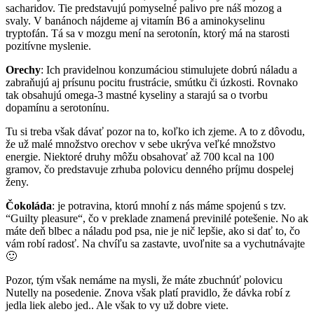
sacharidov. Tie predstavujú pomyselné palivo pre náš mozog a
svaly. V banánoch nájdeme aj vitamín B6 a aminokyselinu
tryptofán. Tá sa v mozgu mení na serotonín, ktorý má na starosti
pozitívne myslenie.
Orechy
: Ich pravidelnou konzumáciou stimulujete dobrú náladu a
zabraňujú aj prísunu pocitu frustrácie, smútku či úzkosti. Rovnako
tak obsahujú omega-3 mastné kyseliny a starajú sa o tvorbu
dopamínu a serotonínu.
Tu si treba však dávať pozor na to, koľko ich zjeme. A to z dôvodu,
že už malé množstvo orechov v sebe ukrýva veľké množstvo
energie. Niektoré druhy môžu obsahovať až 700 kcal na 100
gramov, čo predstavuje zrhuba polovicu denného príjmu dospelej
ženy.
Čokoláda
: je potravina, ktorú mnohí z nás máme spojenú s tzv.
“Guilty pleasure“, čo v preklade znamená previnilé potešenie. No ak
máte deň blbec a náladu pod psa, nie je nič lepšie, ako si dať to, čo
vám robí radosť. Na chvíľu sa zastavte, uvoľnite sa a vychutnávajte
🙂
Pozor, tým však nemáme na mysli, že máte zbuchnúť polovicu
Nutelly na posedenie. Znova však platí pravidlo, že dávka robí z
jedla liek alebo jed.. Ale však to vy už dobre viete.