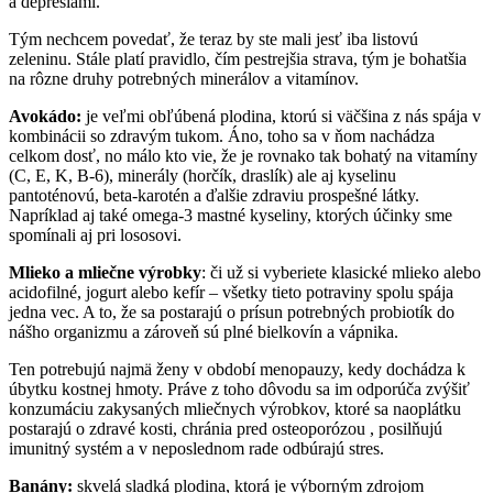
a depresiami.
Tým nechcem povedať, že teraz by ste mali jesť iba listovú
zeleninu. Stále platí pravidlo, čím pestrejšia strava, tým je bohatšia
na rôzne druhy potrebných minerálov a vitamínov.
Avokádo:
je veľmi obľúbená plodina, ktorú si väčšina z nás spája v
kombinácii so zdravým tukom. Áno, toho sa v ňom nachádza
celkom dosť, no málo kto vie, že je rovnako tak bohatý na vitamíny
(C, E, K, B-6), minerály (horčík, draslík) ale aj kyselinu
pantoténovú, beta-karotén a ďalšie zdraviu prospešné látky.
Napríklad aj také omega-3 mastné kyseliny, ktorých účinky sme
spomínali aj pri lososovi.
Mlieko a mliečne výrobky
: či už si vyberiete klasické mlieko alebo
acidofilné, jogurt alebo kefír – všetky tieto potraviny spolu spája
jedna vec. A to, že sa postarajú o prísun potrebných probiotík do
nášho organizmu a zároveň sú plné bielkovín a vápnika.
Ten potrebujú najmä ženy v období menopauzy, kedy dochádza k
úbytku kostnej hmoty. Práve z toho dôvodu sa im odporúča zvýšiť
konzumáciu zakysaných mliečnych výrobkov, ktoré sa naoplátku
postarajú o zdravé kosti, chránia pred osteoporózou , posilňujú
imunitný systém a v neposlednom rade odbúrajú stres.
Banány:
skvelá sladká plodina, ktorá je výborným zdrojom