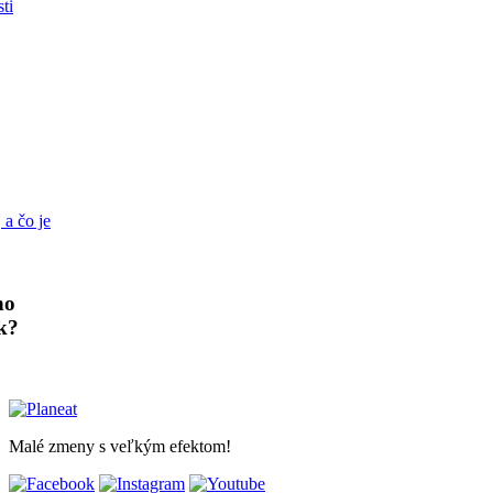
ti
ho
k?
Malé zmeny s veľkým efektom!