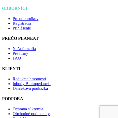
ODBORNÍCI
Pre odborníkov
Registrácia
Prihlásenie
PREČO PLANEAT
Naša filozofia
Pre firmy
FAQ
KLIENTI
Redukcia hmotnosti
Inbody Bioimpedancia
Darčeková poukážka
PODPORA
Ochrana súkromia
Obchodné podmienky