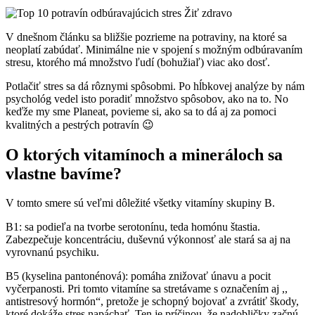
Žiť zdravo
V dnešnom článku sa bližšie pozrieme na potraviny, na ktoré sa
neoplatí zabúdať.
Minimálne nie v spojení s možným odbúravaním
stresu, ktorého má množstvo ľudí (bohužiaľ) viac ako dosť.
Potlačiť stres sa dá rôznymi spôsobmi. Po hĺbkovej analýze by nám
psychológ vedel isto poradiť množstvo spôsobov, ako na to. No
keďže my sme Planeat, povieme si, ako sa to dá aj za pomoci
kvalitných a pestrých potravín 😉
O ktorých vitamínoch a mineráloch sa
vlastne bavíme?
V tomto smere sú veľmi dôležité všetky vitamíny skupiny B.
B1: sa podieľa na tvorbe serotonínu, teda homónu štastia.
Zabezpečuje koncentráciu, duševnú výkonnosť ale stará sa aj na
vyrovnanú psychiku.
B5 (kyselina pantonénová): pomáha znižovať únavu a pocit
vyčerpanosti. Pri tomto vitamíne sa stretávame s označením aj ,,
antistresový hormón“, pretože je schopný bojovať a zvrátiť škody,
ktoré dokáže stres napáchať. Ten je príčinou, že nadobličky začnú