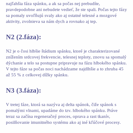
najľahšia fáza spánku, a ak sa počas nej prebudíte,
pravdepodobne ani nebudete vedieť, že ste spali. Počas tejto fázy
sa pomaly uvoľňujú svaly ako aj ostatné telesné a mozgové
aktivity, zvolnieva sa nám dych a rovnako aj tep.
N2 (2.fáza):
N2 je o čosi hlbšie štádium spánku, ktoré je charakterizované
znížením srdcovej frekvencie, telesnej teploty, znovu sa spomalý
dýchanie a telo sa postupne pripravuje na fázu hlbokého spánku.
V tejto fáze sa počas noci nachádzame najdlhšie a to zhruba 45
až 55 % z celkovej dížky spánku.
N3 (3.fáza):
V tretej fáze, ktorá sa nazýva aj delta spánok, čiže spánok s
pomalými vlnami, upadáme do tzv. hlbokého spánku. Práve
teraz sa začína regeneračný proces, oprava a rast tkanív,
posilňovanie imunitného systému ako aj iné kľúčové procesy.