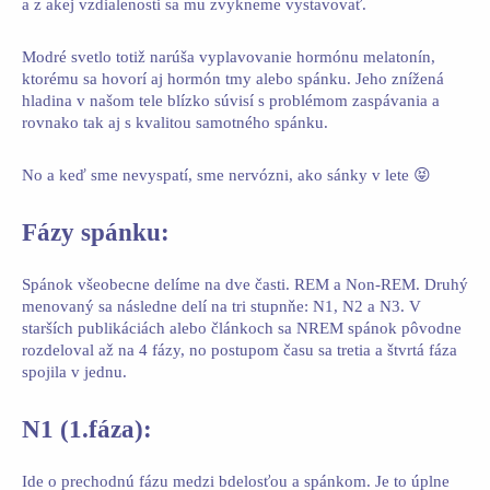
a z akej vzdialenosti sa mu zvykneme vystavovať.
Modré svetlo totiž narúša vyplavovanie hormónu melatonín,
ktorému sa hovorí aj hormón tmy alebo spánku. Jeho znížená
hladina v našom tele blízko súvisí s problémom zaspávania a
rovnako tak aj s kvalitou samotného spánku.
No a keď sme nevyspatí, sme nervózni, ako sánky v lete 😝
Fázy spánku:
Spánok všeobecne delíme na dve časti. REM a Non-REM. Druhý
menovaný sa následne delí na tri stupnňe: N1, N2 a N3. V
starších publikáciách alebo článkoch sa NREM spánok pôvodne
rozdeloval až na 4 fázy, no postupom času sa tretia a štvrtá fáza
spojila v jednu.
N1 (1.fáza):
Ide o prechodnú fázu medzi bdelosťou a spánkom. Je to úplne