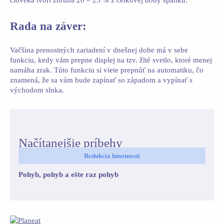
človeka tvorí zhruba 20 – 25 % z celkovej doby spánku.
Rada na záver:
Vačšina prenostných zariadení v dnešnej dobe má v sebe
funkciu, kedy vám prepne displej na tzv. žlté svetlo, ktoré menej
namáha zrak. Túto funkciu si viete prepnúť na automatiku, čo
znamená, že sa vám bude zapínať so západom a vypínať s
východom slnka.
Načítanejšie príbehy
Redukcia hmotnosti
Pohyb, pohyb a ešte raz pohyb