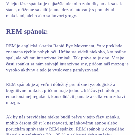
V tejto fáze spánku je najtažšie niekoho zobudiť, no ak sa tak
stane, môžeme sa cítiť jemne dezorientovaný s pomalými
reakciami, alebo ako sa hovorí grogy.
REM spánok:
REM je anglická skratka Rapid Eye Movement, čo v preklade
znamená rýchly pohyb očí. Určite ste videli niekoho, kto reálne
spal, ale oči mu intenzívne kmitali. Tak práve to je ono. V tejto
časti spánku sa nám snívajú intenzívne sny, pričom náš mozog je
vysoko aktívny a telo je vyslovene paralyzované.
REM spánok je aj veľmi dôležitý pre rôzne fyziologické a
kognitívne funkcie, pričom hraje jednu z kľúčových úloh pri
emocionálnej regulácii, konsolidácii pamäte a celkovom zdraví
mozgu.
Ak by nás pravidelne niekto budil práve v tejto fázy spánku,
mohlo časom dôjsť k nespavosti, spánkovému apnoe alebo
poruchám správania v REM spánku. REM spánok u dospelého