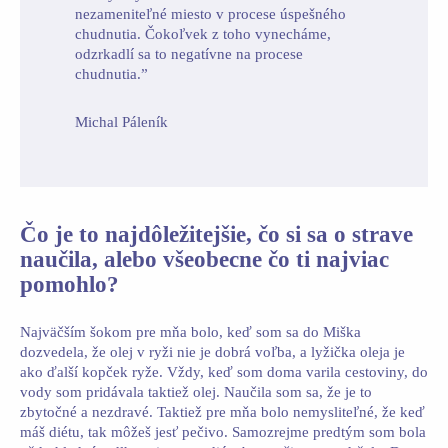
nezameniteľné miesto v procese úspešného
chudnutia. Čokoľvek z toho vynecháme,
odzrkadlí sa to negatívne na procese
chudnutia.”
Michal Páleník
Čo je to najdôležitejšie, čo si sa o strave
naučila, alebo všeobecne čo ti najviac
pomohlo?
Najväčším šokom pre mňa bolo, keď som sa do Miška
dozvedela, že olej v ryži nie je dobrá voľba, a lyžička oleja je
ako ďalší kopček ryže. Vždy, keď som doma varila cestoviny, do
vody som pridávala taktiež olej. Naučila som sa, že je to
zbytočné a nezdravé. Taktiež pre mňa bolo nemysliteľné, že keď
máš diétu, tak môžeš jesť pečivo. Samozrejme predtým som bola