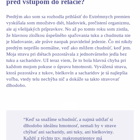
pred vstupom do relácie?
Predtým ako som sa rozhodla prihlásiť do Extrémnych premien
vyskúšala som množstvo diét, hladoviek, prečistení organizmu,
ale aj všelijakých prípravkov. No až po tomto roku som zistila,
že hlavnou zložkou úspešného spaľovania tuku a chudnutia nie
je hladovanie, ale práve naopak pravidelné jedenie. Čo mi nikdy
predtým neprišlo normálne, veď ako môžem chudnúť, keď jem.
Moja strava pri diétach pozostávala z jednotvárneho jedla bez
tuku a sacharidov. Už teraz viem, že to bola hlavná chyba pri
každom mojom pokuse o úpravu hmotnosti. Vyvážená strava,
ktorá pozostáva z tukov, bielkovín a sacharidov je tá najlepšia
voľba, vtedy telu nechýba nič a dokáže sa takto stravovať
dlhodobo.
“Keď sa snažíme schudnúť, a najmä udržať si
dlhodobo ideálnu hmotnosť, nemali by v strave
chýbať ani sacharidy, ani tuky, ani bielkoviny.
Každý z týchto tzv. makronutrientov má