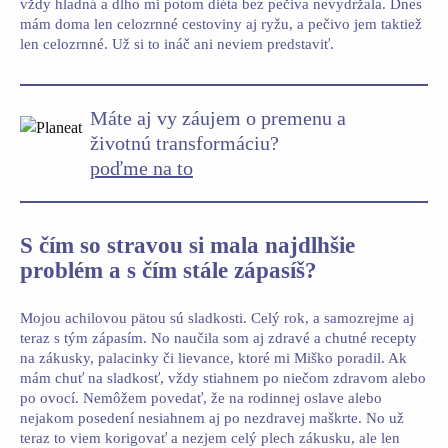
vždy hladná a dlho mi potom diéta bez pečiva nevydržala. Dnes
mám doma len celozrnné cestoviny aj ryžu, a pečivo jem taktiež
len celozrnné. Už si to ináč ani neviem predstaviť.
Máte aj vy záujem o premenu a
životnú transformáciu?
poďme na to
S čím so stravou si mala najdlhšie
problém a s čím stále zápasíš?
Mojou achilovou pätou sú sladkosti. Celý rok, a samozrejme aj
teraz s tým zápasím. No naučila som aj zdravé a chutné recepty
na zákusky, palacinky či lievance, ktoré mi Miško poradil. Ak
mám chuť na sladkosť, vždy stiahnem po niečom zdravom alebo
po ovocí. Nemôžem povedať, že na rodinnej oslave alebo
nejakom posedení nesiahnem aj po nezdravej maškrte. No už
teraz to viem korigovať a nezjem celý plech zákusku, ale len