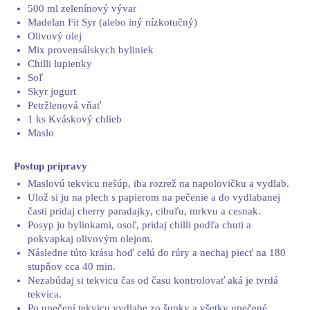
500 ml zelenínový vývar
Madelan Fit Syr (alebo iný nízkotučný)
Olivový olej
Mix provensálskych byliniek
Chilli lupienky
Soľ
Skyr jogurt
Petržlenová vňať
1 ks Kváskový chlieb
Maslo
Postup prípravy
Maslovú tekvicu nešúp, iba rozrež na napolovičku a vydlab.
Ulož si ju na plech s papierom na pečenie a do vydlabanej
časti pridaj cherry paradajky, cibuľu, mrkvu a cesnak.
Posyp ju bylinkami, osoľ, pridaj chilli podľa chuti a
pokvapkaj olivovým olejom.
Následne túto krásu hoď celú do rúry a nechaj piecť na 180
stupňov cca 40 min.
Nezabúdaj si tekvicu čas od času kontrolovať aká je tvrdá
tekvica.
Po upečení tekvicu vydlabe zo šupky a všetky upečené