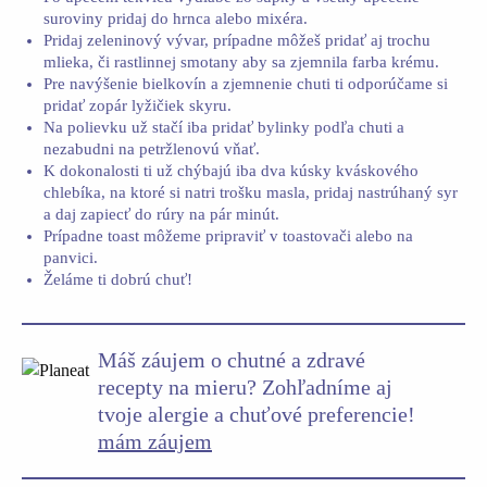
suroviny pridaj do hrnca alebo mixéra.
Pridaj zeleninový vývar, prípadne môžeš pridať aj trochu
mlieka, či rastlinnej smotany aby sa zjemnila farba krému.
Pre navýšenie bielkovín a zjemnenie chuti ti odporúčame si
pridať zopár lyžičiek skyru.
Na polievku už stačí iba pridať bylinky podľa chuti a
nezabudni na petržlenovú vňať.
K dokonalosti ti už chýbajú iba dva kúsky kváskového
chlebíka, na ktoré si natri trošku masla, pridaj nastrúhaný syr
a daj zapiecť do rúry na pár minút.
Prípadne toast môžeme pripraviť v toastovači alebo na
panvici.
Želáme ti dobrú chuť!
Máš záujem o chutné a zdravé
recepty na mieru? Zohľadníme aj
tvoje alergie a chuťové preferencie!
mám záujem