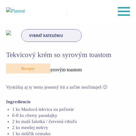
VYBRAŤ KATEGÓRIU
Tekvicový krém so syrovým toastom
Recepty
Vyskúšaj aj ty tento jesenný hit a určite neoľutuješ 🙂
Ingrediencie
1 ks Maslová tekvica na pečenie
6-8 ks cherry paradajky
2 ks malá šalotka / červená cibuľa
2 ks menšej mrkvy
1 ks strúčik cesnaku