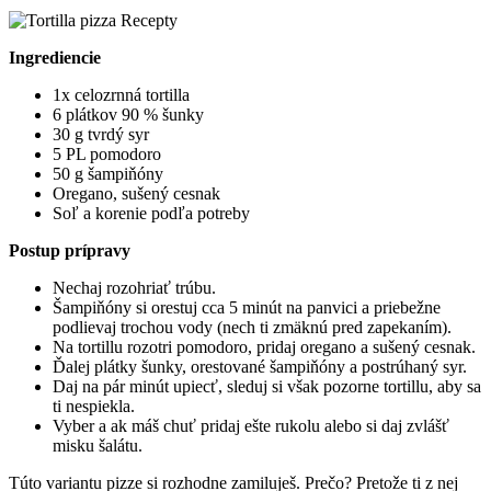
Recepty
Ingrediencie
1x celozrnná tortilla
6 plátkov 90 % šunky
30 g tvrdý syr
5 PL pomodoro
50 g šampiňóny
Oregano, sušený cesnak
Soľ a korenie podľa potreby
Postup prípravy
Nechaj rozohriať trúbu.
Šampiňóny si orestuj cca 5 minút na panvici a priebežne
podlievaj trochou vody (nech ti zmäknú pred zapekaním).
Na tortillu rozotri pomodoro, pridaj oregano a sušený cesnak.
Ďalej plátky šunky, orestované šampiňóny a postrúhaný syr.
Daj na pár minút upiecť, sleduj si však pozorne tortillu, aby sa
ti nespiekla.
Vyber a ak máš chuť pridaj ešte rukolu alebo si daj zvlášť
misku šalátu.
Túto variantu pizze si rozhodne zamiluješ. Prečo? Pretože ti z nej