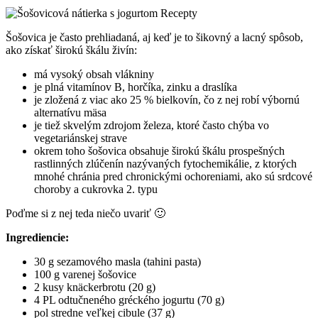
Recepty
Šošovica je často prehliadaná, aj keď je to šikovný a lacný spôsob,
ako získať širokú škálu živín:
má vysoký obsah vlákniny
je plná vitamínov B, horčíka, zinku a draslíka
je zložená z viac ako 25 % bielkovín, čo z nej robí výbornú
alternatívu mäsa
je tiež skvelým zdrojom železa, ktoré často chýba vo
vegetariánskej strave
okrem toho šošovica obsahuje širokú škálu prospešných
rastlinných zlúčenín nazývaných fytochemikálie, z ktorých
mnohé chránia pred chronickými ochoreniami, ako sú srdcové
choroby a cukrovka 2. typu
Poďme si z nej teda niečo uvariť 🙂
Ingrediencie:
30 g sezamového masla (tahini pasta)
100 g varenej šošovice
2 kusy knäckerbrotu (20 g)
4 PL odtučneného gréckého jogurtu (70 g)
pol stredne veľkej cibule (37 g)